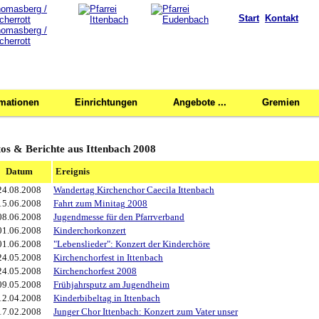
Start
Kontakt
rmationen
Einrichtungen
Angebote ...
Gremien
os & Berichte aus Ittenbach 2008
Datum
Ereignis
24.08.2008
Wandertag Kirchenchor Caecila Ittenbach
15.06.2008
Fahrt zum Minitag 2008
08.06.2008
Jugendmesse für den Pfarrverband
01.06.2008
Kinderchorkonzert
01.06.2008
"Lebenslieder": Konzert der Kinderchöre
24.05.2008
Kirchenchorfest in Ittenbach
24.05.2008
Kirchenchorfest 2008
09.05.2008
Frühjahrsputz am Jugendheim
12.04.2008
Kinderbibeltag in Ittenbach
17.02.2008
Junger Chor Ittenbach: Konzert zum Vater unser