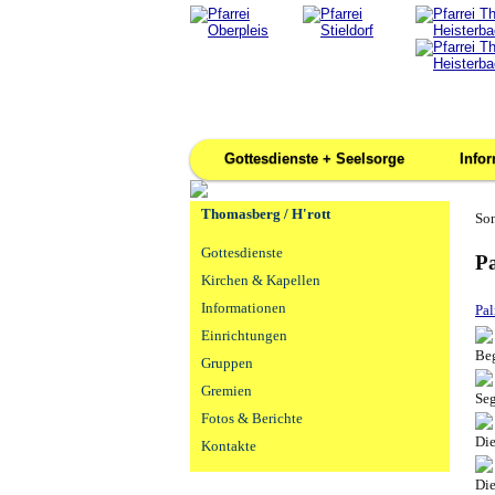
Gottesdienste + Seelsorge
Info
Thomasberg / H'rott
Son
Gottesdienste
Pa
Kirchen & Kapellen
Informationen
Pa
Einrichtungen
Beg
Gruppen
Gremien
Seg
Fotos & Berichte
Die
Kontakte
Die