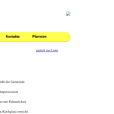
Kontakte
Pfarreien
zurück zur Liste
grüßt die Gemeinde
almprozession
r mit Palmstöcken
n Kirchplatz erreicht