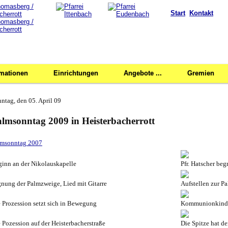
Start
Kontakt
rmationen
Einrichtungen
Angebote ...
Gremien
ntag, den 05. April 09
lmsonntag 2009 in Heisterbacherrott
lmsonntag 2007
inn an der Nikolauskapelle
Pfr. Hatscher be
nung der Palmzweige, Lied mit Gitarre
Aufstellen zur P
 Prozession setzt sich in Bewegung
Kommunionkinde
 Pozession auf der Heisterbacherstraße
Die Spitze hat de