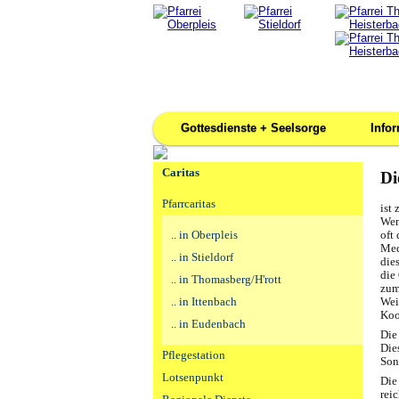
Gottesdienste + Seelsorge
Info
Caritas
Di
Pfarrcaritas
ist
Wen
.. in Oberpleis
oft
Med
.. in Stieldorf
die
die
.. in Thomasberg/H'rott
zum
.. in Ittenbach
Wei
Koo
.. in Eudenbach
Die
Die
Pflegestation
Son
Lotsenpunkt
Die
rei