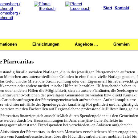
Start
Kontakt
rmationen
Einrichtungen
Angebote ...
Gremien
e Pfarrcaritas
 zuständig für alle sozialen Notlagen, die in der jeweiligen Pfarrgemeinde auftreten.
n Menschen aus unterschiedlichen Gründen in eine finan- zielle Notlage geraten, f
 das Geld, um die Miete, die Stromrechnung oder den Eigenanteil für lebenswichtig
ikamente oder andere medizi- nische Hilfen zu bezahlen. Hilfesuchende haben in
sen oder anderen Fällen die Möglichkeit, sich an unsere Pfarrämter, die Seelsorger o
 Caritasverantwortlichen der jeweiligen Gemeinden zu wenden bzw. direkt Kontakt
 Caritasbeauftragten der Pfarreiengemeinschaft aufzunehmen. Auf unkomplizierte
se wird hier mit Hilfe der Spendengelder kurzfristig Not gelindert und langfristig d
peration mit den Fachstellen auf Regionalebene professionelle Hilfestellung geleis
 Pfarrcaritas finanziert sich ausschließlich durch Spendengelder aus den Gemeinden
se werden durch 1-2 Haussammlungen im Jahr, eine jähr- liche Kollekte im
ntagsgottesdienst und Einzelspenden bei verschieden- en Anlässen aufgebracht.
 Aktivitäten der Pfarrcaritas, in der sich Menschen verschiedenen Alters engagieren,
chen vom Krankenbesuchsdienst über die Flüchtlingsarbeit, einer mobilen Tafel bis