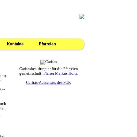
Kontakte
Pfarreien
Caritasbeauftragter für die Pfarreien
gemeinschaft:
Pfarrer Markus Hoitz
ehlt
e
Caritas-Ausschuss des PGR
der
urch
tet.
.
 zu