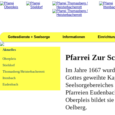
Gottesdienste + Seelsorge
Informationen
Einrichtu
Aktuelles
Pfarrei Zur S
Oberpleis
Stieldorf
Im Jahre 1667 wurde
Thomasberg/Heisterbacherrott
Gottes geweihte Kap
Ittenbach
Seelsorgebereiche
Eudenbach
Pfarreien Eudenbac
Oberpleis bildet s
Oelberg.