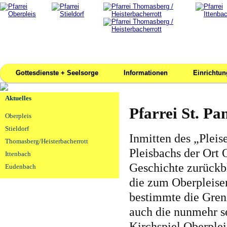
Gottesdienste + Seelsorge
Informationen
Einrichtu
Aktuelles
Pfarrei St. Pa
Oberpleis
Stieldorf
Inmitten des „Plei
Thomasberg/Heisterbacherrott
Pleisbachs der Ort 
Ittenbach
Geschichte zurückb
Eudenbach
die zum Oberpleise
bestimmte die Gren
auch die nunmehr s
Kirchspiel Oberplei