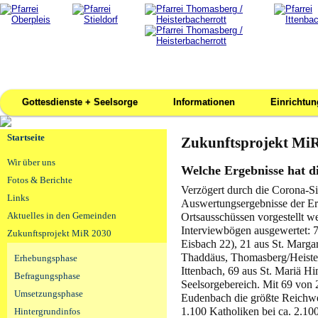
Gottesdienste + Seelsorge
Informationen
Einrichtu
Startseite
Zukunftsprojekt MiR
Wir über uns
Welche Ergebnisse hat d
Fotos & Berichte
Verzögert durch die Corona-Si
Links
Auswertungsergebnisse der E
Aktuelles in den Gemeinden
Ortsausschüssen vorgestellt w
Interviewbögen ausgewertet: 7
Zukunftsprojekt MiR 2030
Eisbach 22), 21 aus St. Margar
Thaddäus, Thomasberg/Heister
Erhebungsphase
Ittenbach, 69 aus St. Mariä 
Befragungsphase
Seelsorgebereich. Mit 69 von
Umsetzungsphase
Eudenbach die größte Reichwei
1.100 Katholiken bei ca. 2.10
Hintergrundinfos