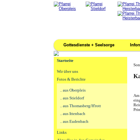
Gottesdienste + Seelsorge
Info
Startseite
Son
Wir über uns
Ka
Fotos & Berichte
.. aus Oberpleis
Am 
.. aus Stieldorf
ein
Rei
.. aus Thomasberg/H'rott
Pri
.. aus Ittenbach
.. aus Eudenbach
Links