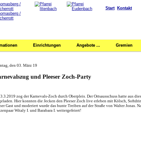
Start
Kontakt
rmationen
Einrichtungen
Angebote ...
Gremien
ntag, den 03. März 19
rnevalszug und Pleeser Zoch-Party
3.3.2019 zog der Karnevals-Zoch durch Oberpleis. Der Ortsausschuss hatte aus dies
geladen. Hier konnten die Jecken den Pleeser Zoch live erleben mit Kölsch, Softdri
ner Gast und moderiert wurde das bunte Treiben auf der Straße von Walter Jonas. 
nzenpaar Witaly I. und Barabara I. weitergefeiert!