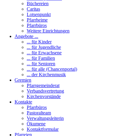
Büchereien
Caritas
Lotsenpunkt
Pfarrheime
Pfarrbüros
Weitere Einrichtungen
Angebote ...
... für Kinder
... für Jugendliche
... für Erwachsene
... für Familien
... für Senioren
... für alle (Chancenportal)
... der Kirchenmusik
Gremien
Pfarrgemeinderat
Verbandsvertretung
Kirchenvorstände
Kontakte
Pfarrbüros
Pastoralteam
Verwaltungsleiterin
Ökumene
Kontaktformular
Pfarreien