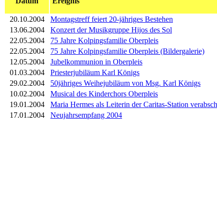
Datum
Ereignis
20.10.2004
Montagstreff feiert 20-jähriges Bestehen
13.06.2004
Konzert der Musikgruppe Hijos des Sol
22.05.2004
75 Jahre Kolpingsfamilie Oberpleis
22.05.2004
75 Jahre Kolpingsfamilie Oberpleis (Bildergalerie)
12.05.2004
Jubelkommunion in Oberpleis
01.03.2004
Priesterjubiläum Karl Königs
29.02.2004
50jähriges Weihejubiläum von Msg. Karl Königs
10.02.2004
Musical des Kinderchors Oberpleis
19.01.2004
Maria Hermes als Leiterin der Caritas-Station verabsch
17.01.2004
Neujahrsempfang 2004