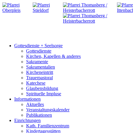
Gottesdienste + Seelsorge
Gottesdienste
Kirchen, Kapellen & anderes
Sakramente
Sakramentalien
Kircheneintritt
Trauerpastoral
Katechese
Glaubensbildung
Spirituelle Impluse
Informationen
Aktuelles
Veranstaltungskalender
Publikationen
Einrichtungen
Kath. Familienzentrum
Kindertagesstätten