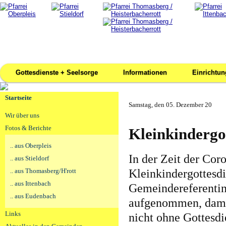
Gottesdienste + Seelsorge
Informationen
Einrichtu
Startseite
Samstag, den 05. Dezember 20
Wir über uns
Fotos & Berichte
Kleinkindergot
.. aus Oberpleis
In der Zeit der Co
.. aus Stieldorf
Kleinkindergottesdi
.. aus Thomasberg/H'rott
.. aus Ittenbach
Gemeindereferentin
.. aus Eudenbach
aufgenommen, damit
Links
nicht ohne Gottesdi