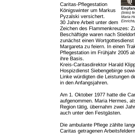
Caritas-Pflegestation
Empfan
Königswinter um Markus
(links) 
Pyzalski versichert.
Maria He
Einricht
30 Jahre Arbeit unter dem
Zeichen des Flammenkreuzes: Zah
Beschäftigte waren nach Stield
zunächst einen Wortgottesdienst
Margareta zu feiern. In einen Tra
Pflegestation im Frühjahr 2005 al
ihre Basis.
Kreis-Caritasdirektor Harald Kl
Hospizdienst Siebengebirge sowi
Linke würdigten die Leistungen d
in den Anfangsjahren.
Am 1. Oktober 1977 hatte die Cari
aufgenommen. Maria Hermes, als
Region tätig, übernahm zwei Jahr
auch unter den Festgästen.
Die ambulante Pflege zählte lange
Caritas getragenen Arbeitsfeldern